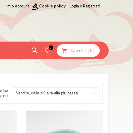
gavel
Cookie policy
Il mio Account
Login o Registrati
0
Carrello
(
0
)
dina
Vendite, dalla più alta alla più bassa
per: