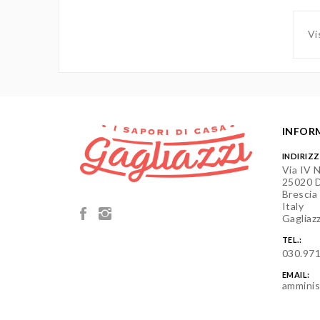
Vi
INFOR
INDIRIZ
Via IV 
25020 D
Brescia
Italy
Gagliazz
TEL.:
030.97
EMAIL:
amminis