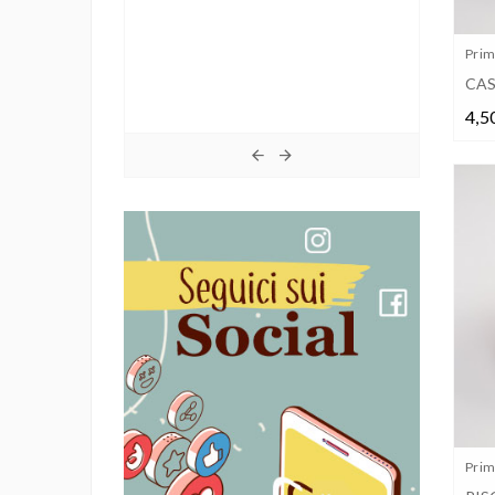
Primi
Contorni
CAS
4,5
Primi