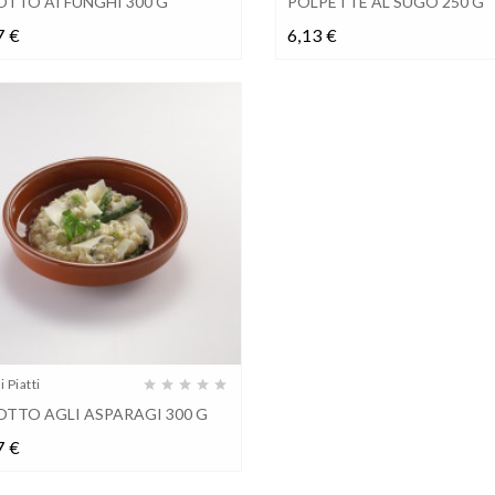
OTTO AI FUNGHI 300 G
POLPETTE AL SUGO 250 G
Prezzo
Prezzo
7 €
6,13 €
 Piatti
OTTO AGLI ASPARAGI 300 G
Prezzo
7 €