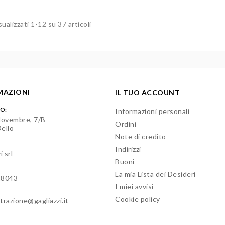
sualizzati 1-12 su 37 articoli
MAZIONI
IL TUO ACCOUNT
ZO:
Informazioni personali
Novembre, 7/B
Ordini
ello
Note di credito
Indirizzi
i srl
Buoni
La mia Lista dei Desideri
18043
I miei avvisi
Cookie policy
trazione@gagliazzi.it