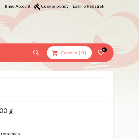
gavel
Cookie policy
Il mio Account
Login o Registrati
0
Carrello
(
0
)
00 g
tronomica.