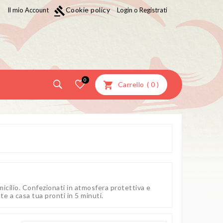
gavel
Cookie policy
Il mio Account
Login o Registrati
0
Carrello
(
0
)
micilio. Confezionati in atmosfera protettiva e
te a casa tua pronti in 5 minuti.