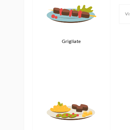
Vi
atti
Grigliate