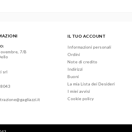
MAZIONI
IL TUO ACCOUNT
ZO:
Informazioni personali
Novembre, 7/B
Ordini
ello
Note di credito
Indirizzi
i srl
Buoni
La mia Lista dei Desideri
18043
I miei avvisi
Cookie policy
trazione@gagliazzi.it
8043