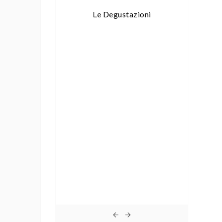
iatti
Le Degustazioni
ni