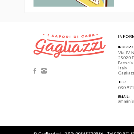
INFOR
INDIRIZ
Via IV 
25020 D
Brescia
Italy
Gagliazz
TEL.:
030.97
EMAIL:
amminis
© Gagliazzi srl - P.IVA 00555720986 - Tel.030.971