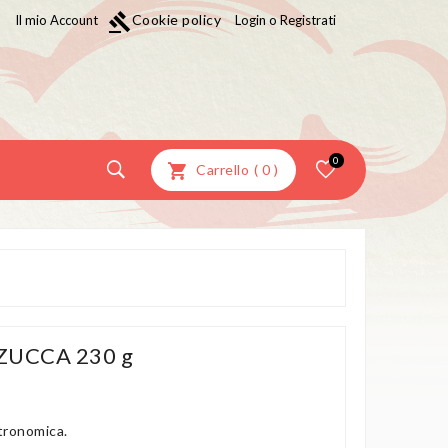
gavel
Cookie policy
Il mio Account
Login o Registrati
0
Carrello
(
0
)
ZUCCA 230 g
tronomica.