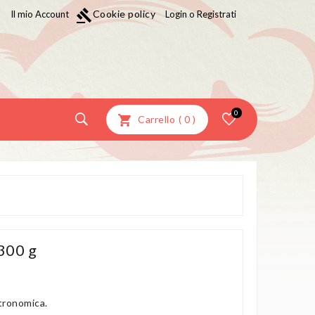
gavel
Cookie policy
Il mio Account
Login o Registrati
0
Carrello
(
0
)
300 g
tronomica.