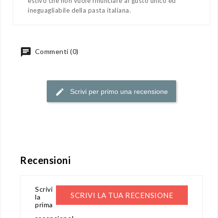
estivo che non vuole rinunciare al gusto unico ed
ineguagliabile della pasta italiana.
Commenti (0)
Scrivi per primo una recensione
Recensioni
Scrivi
SCRIVI LA TUA RECENSIONE
la
prima